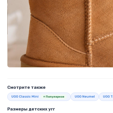
Смотрите также
UGG Classic Mini
UGG Neumel
UGG 
⭐ Популярное
Размеры детских угг