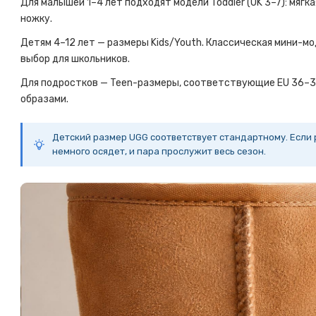
Для малышей 1–4 лет подходят модели Toddler (UK 3–7): мягк
ножку.
Детям 4–12 лет — размеры Kids/Youth. Классическая мини-мод
выбор для школьников.
Для подростков — Teen-размеры, соответствующие EU 36–38
образами.
Детский размер UGG соответствует стандартному. Если 
немного осядет, и пара прослужит весь сезон.