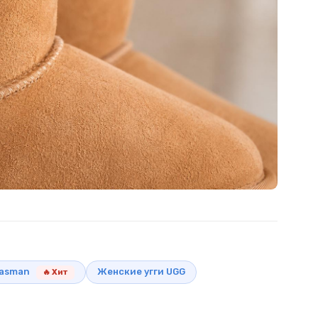
Tasman
Женские угги UGG
🔥 Хит