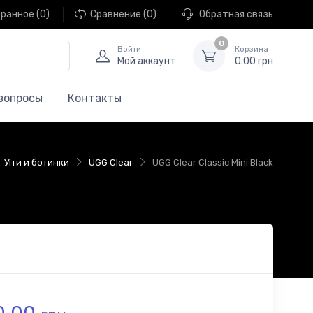
ранное
(0)
Сравнение
(0)
Обратная связь
0
Войти
Корзина
Мой аккаунт
0.00 грн
вопросы
Контакты
Угги и ботинки
UGG Clear
UGG Clear Classic Mini Black