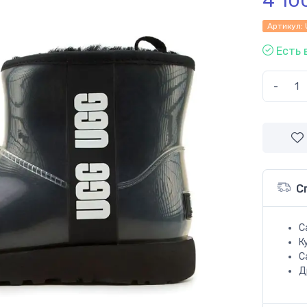
4 10
Артикул:
Есть 
-
С
С
К
С
Д