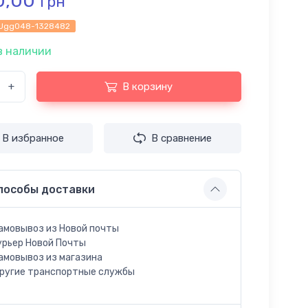
0,00
грн
Ugg048-1328482
в наличии
+
В корзину
В избранное
В сравнение
пособы доставки
амовывоз из Новой почты
урьер Новой Почты
амовывоз из магазина
ругие транспортные службы