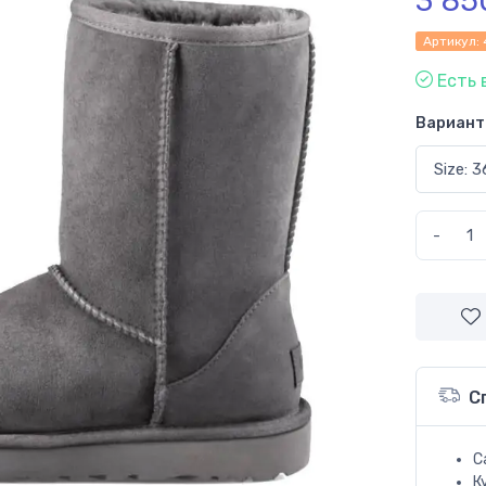
3 85
Артикул:
Есть 
Вариант
-
С
С
К