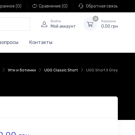
ранное
(0)
Сравнение
(0)
Обратная связь
0
Войти
Корзина
Мой аккаунт
0.00 грн
вопросы
Контакты
Угги и ботинки
UGG Classic Short
UGG Short II Grey