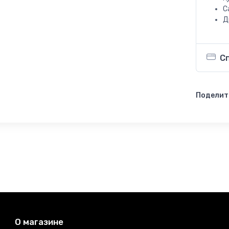
С
Д
С
Поделит
О магазине