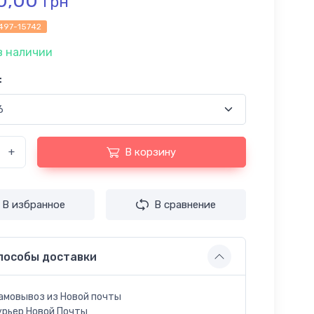
0,00
грн
497-15742
в наличии
:
+
В корзину
В избранное
В сравнение
пособы доставки
амовывоз из Новой почты
урьер Новой Почты