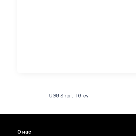
UGG Short II Grey
О нас