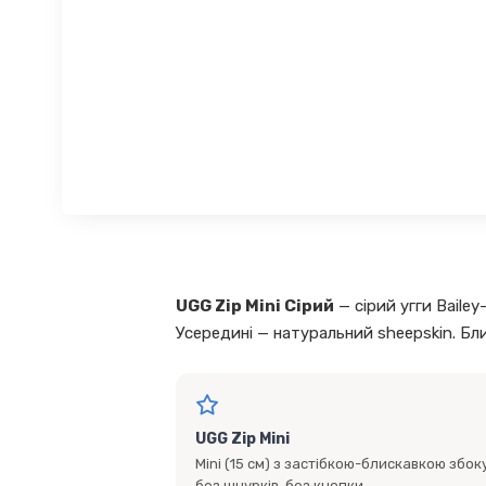
UGG Zip Mini Сірий
— сірий угги Bailey
Усередині — натуральний sheepskin. Бл
UGG Zip Mini
Mini (15 см) з застібкою-блискавкою збок
без шнурків, без кнопки.