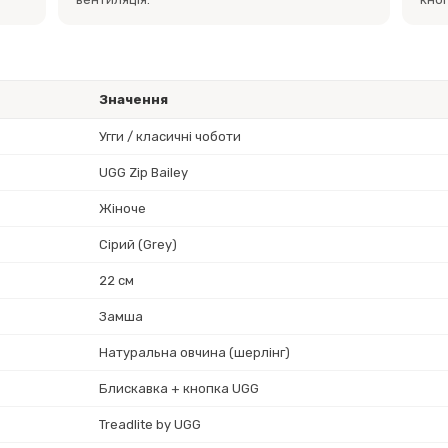
Значення
Угги / класичні чоботи
UGG Zip Bailey
Жіноче
Сірий (Grey)
22 см
Замша
Натуральна овчина (шерлінг)
Блискавка + кнопка UGG
Treadlite by UGG