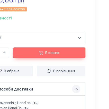
0,00
грн
#art1054-507208
вності
+
В кошик
В обране
В порівняння
пособи доставки
амовивіз з Нової пошти
ур'єр Нової Пошти