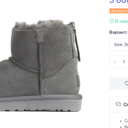
3 80
Артикул:
В ная
Варіант:
-
С
С
К