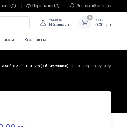
бране
(0)
Порівняння
(0)
Зворотній зв'язок
0
Увійдіть
Кошик
Мій аккаунт
0.00 грн
итання
Контакти
 та чоботи
UGG Zip (з блискавкою)
UGG Zip Bailey Grey