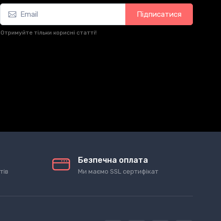
Підписатися
Отримуйте тільки корисні статті!
Безпечна оплата
тів
Ми маємо SSL сертифікат