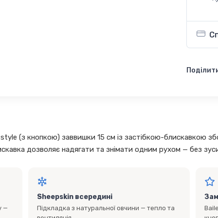
С
Поділити
-style (з кнопкою) заввишки 15 см із застібкою-блискавкою зб
искавка дозволяє надягати та знімати одним рухом — без зус
Sheepskin всередині
Зам
у —
Підкладка з натуральної овчини — тепло та
Bail
вентиляція.
кно