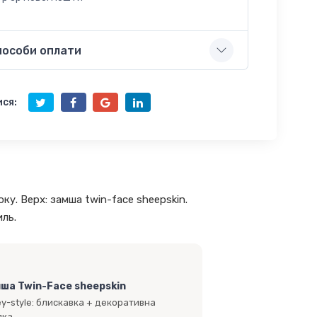
пособи оплати
ся:
оку. Верх: замша twin-face sheepskin.
иль.
ша Twin-Face sheepskin
ey-style: блискавка + декоративна
пка