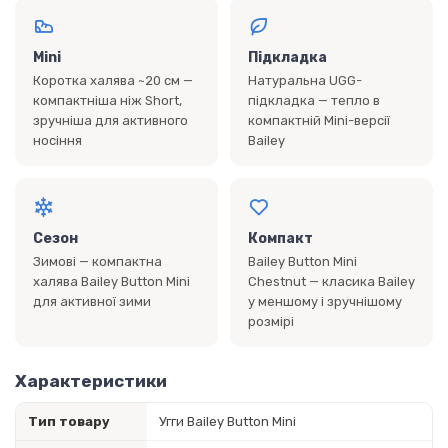
Mini
Підкладка
Коротка халява ~20 см —
Натуральна UGG-
компактніша ніж Short,
підкладка — тепло в
зручніша для активного
компактній Mini-версії
носіння
Bailey
Сезон
Компакт
Зимові — компактна
Bailey Button Mini
халява Bailey Button Mini
Chestnut — класика Bailey
для активної зими
у меншому і зручнішому
розмірі
Характеристики
Тип товару
Угги Bailey Button Mini