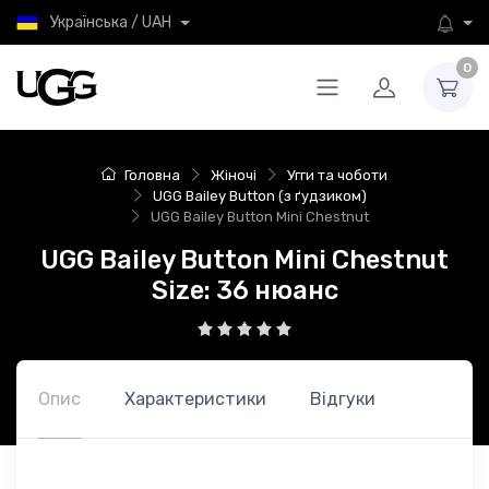
Українська / UAH
0
Головна
Жіночі
Угги та чоботи
UGG Bailey Button (з ґудзиком)
UGG Bailey Button Mini Chestnut
UGG Bailey Button Mini Chestnut
Size: 36 нюанс
Опис
Характеристики
Відгуки