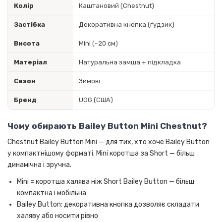
Колір
Каштановий (Chestnut)
Застібка
Декоративна кнопка (ґудзик)
Висота
Mini (~20 см)
Матеріал
Натуральна замша + підкладка
Сезон
Зимові
Бренд
UGG (США)
Чому обирають Bailey Button Mini Chestnut?
Chestnut Bailey Button Mini — для тих, хто хоче Bailey Button
у компактнішому форматі. Mini коротша за Short — більш
динамічна і зручна.
Mini = коротша халява ніж Short Bailey Button — більш
компактна і мобільна
Bailey Button: декоративна кнопка дозволяє складати
халяву або носити рівно