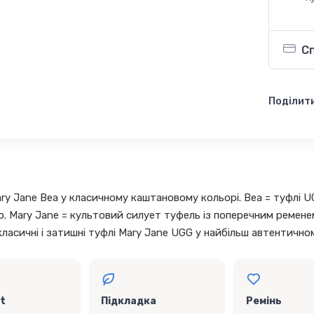
С
Поділити
ry Jane Bea у класичному каштановому кольорі. Bea = туфлі UG
. Mary Jane = культовий силует туфель із поперечним ремене
класичні і затишні туфлі Mary Jane UGG у найбільш автентичн
t
Підкладка
Ремінь