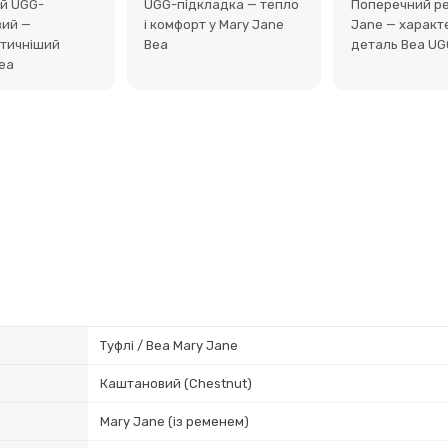
й UGG-
UGG-підкладка — тепло
Поперечний ре
ий —
і комфорт у Mary Jane
Jane — характ
тичніший
Bea
деталь Bea UG
Bea
Туфлі / Bea Mary Jane
Каштановий (Chestnut)
Mary Jane (із ременем)