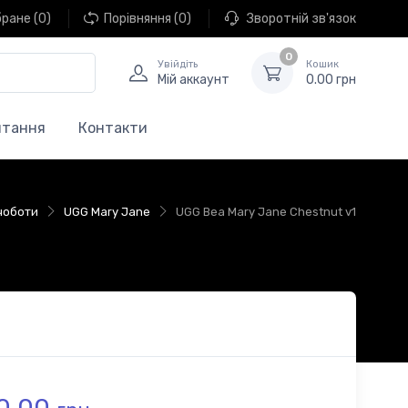
бране
(0)
Порівняння
(0)
Зворотній зв'язок
0
Увійдіть
Кошик
Мій аккаунт
0.00 грн
итання
Контакти
 чоботи
UGG Mary Jane
UGG Bea Mary Jane Chestnut v1