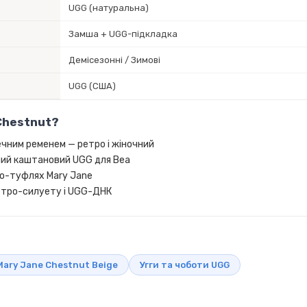
UGG (натуральна)
Замша + UGG-підкладка
Демісезонні / Зимові
UGG (США)
Chestnut?
ечним ременем — ретро і жіночний
ний каштановий UGG для Bea
ро-туфлях Mary Jane
ретро-силуету і UGG-ДНК
Mary Jane Chestnut Beige
Угги та чоботи UGG