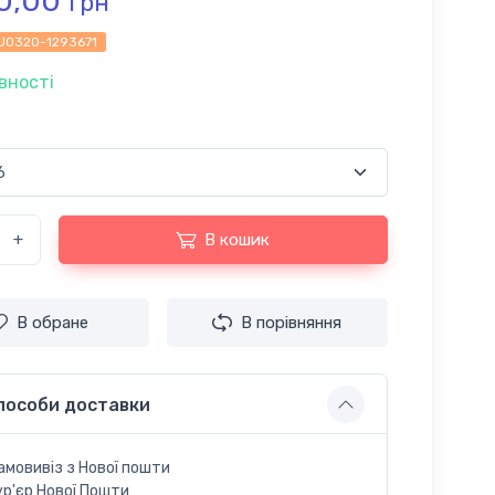
0,00
грн
U0320-1293671
вності
+
В кошик
В обране
В порівняння
пособи доставки
амовивіз з Нової пошти
ур'єр Нової Пошти