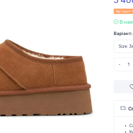
3 40
Артикул:
В ная
Варіант:
-
С
С
К