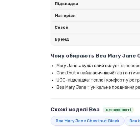
Підкладка
Матеріал
Сезон
Бренд
Чому обирають Bea Mary Jane 
Mary Jane = культовий силует із попер
Chestnut = найкласичніший і автентич
UGG-підкладка: тепло і комфорт у рет
Bea Mary Jane = унікальне поєднання 
Схожі моделі Bea
є в наявності
Bea Mary Jane Chestnut Black
Bea 