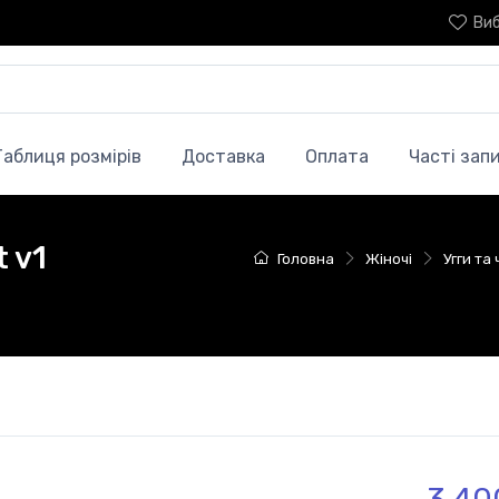
Ви
Таблиця розмірів
Доставка
Оплата
Часті зап
 v1
Головна
Жіночі
Угги та