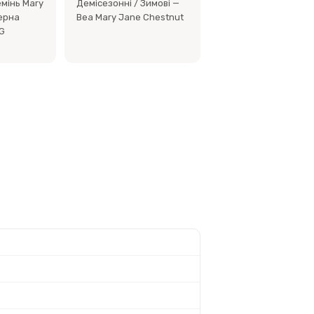
мінь Mary
Демісезонні / Зимові —
ерна
Bea Mary Jane Chestnut
G