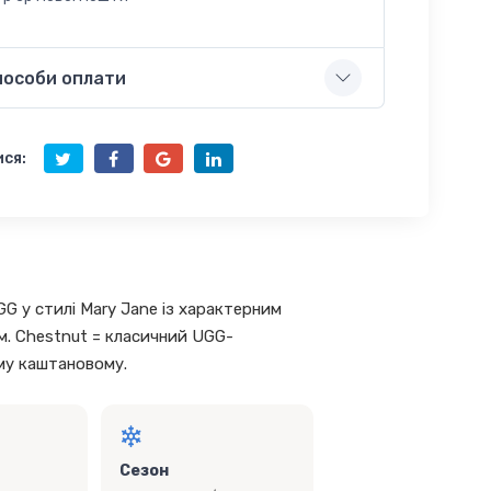
пособи оплати
ся:
G у стилі Mary Jane із характерним
м. Chestnut = класичний UGG-
ому каштановому.
Сезон