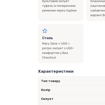
Культовий силует
Класични
туфель із поперечним
каштанов
ременем через підйом
найавтен
варіант 
Стиль
Mary Jane + UGG =
ретро-силует з UGG-
комфортом у Bea
Chestnut
Характеристики
Тип товару
Колір
Силует