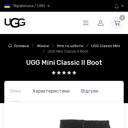
Українська / UAH
0
Головна
Жіночі
Угги та чоботи
UGG Classic Mini
UGG Mini Classic II Boot
UGG Mini Classic II Boot
Опис
Характеристики
Відгуки