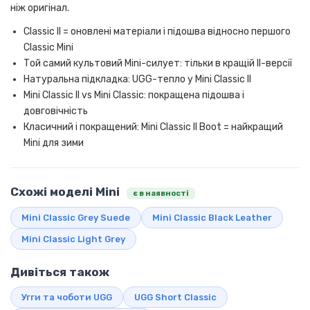
ніж оригінал.
Classic II = оновлені матеріали і підошва відносно першого
Classic Mini
Той самий культовий Mini-силует: тільки в кращій II-версії
Натуральна підкладка: UGG-тепло у Mini Classic II
Mini Classic II vs Mini Classic: покращена підошва і
довговічність
Класичний і покращений: Mini Classic II Boot = найкращий
Mini для зими
Схожі моделі Mini
є в наявності
Mini Classic Grey Suede
Mini Classic Black Leather
Mini Classic Light Grey
Дивіться також
Угги та чоботи UGG
UGG Short Classic