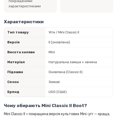
покращеними
характеристиками
Характеристики
Тип товару
Угги / Mini Classic II
Версія
II (оновлена)
Висота халяви
Mini
Матеріал
Натуральна замша + овчина
Підошва
Оновлена (Classic II)
Сезон
Зимові
Бренд
UGG (США)
Чому обирають Mini Classic II Boot?
Mini Classic II = покращена версія культових Mini-угг — краща,