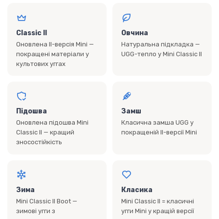
Classic II
Овчина
Оновлена II-версія Mini —
Натуральна підкладка —
покращені матеріали у
UGG-тепло у Mini Classic II
культових уггах
Підошва
Замш
Оновлена підошва Mini
Класична замша UGG у
Classic II — кращий
покращеній II-версії Mini
зносостійкість
Зима
Класика
Mini Classic II Boot —
Mini Classic II = класичні
зимові угги з
угги Mini у кращій версії