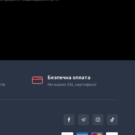
Безпечна оплата
тів
Ми маємо SSL сертифікат