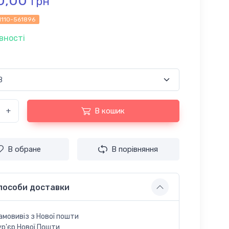
0,00
грн
1110-561896
вності
+
В кошик
В обране
В порівняння
пособи доставки
амовивіз з Нової пошти
ур'єр Нової Пошти