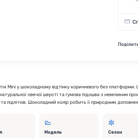
С
Поділити
угги Mini у шоколадному відтінку коричневого без платформи. Ц
натуральної овечої шерсті та гумова підошва з невеликим про
 та підлітків. Шоколадний колір робить її природним доповне
л
Модель
Сезон