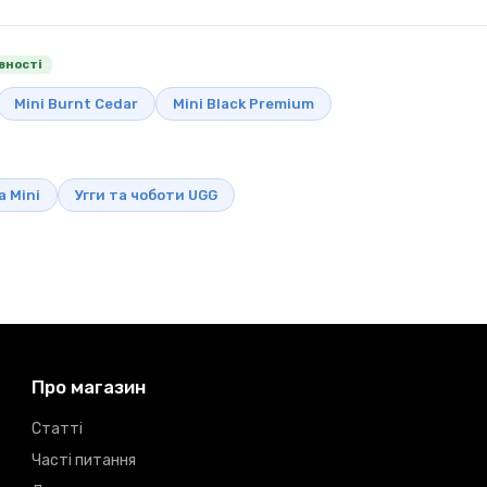
явності
Mini Burnt Cedar
Mini Black Premium
a Mini
Угги та чоботи UGG
Про магазин
Статті
Часті питання