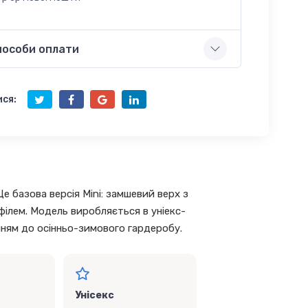
пособи оплати
ся:
е базова версія Mini: замшевий верх з
філем. Модель виробляється в уніекс-
нням до осінньо-зимового гардеробу.
Унісекс