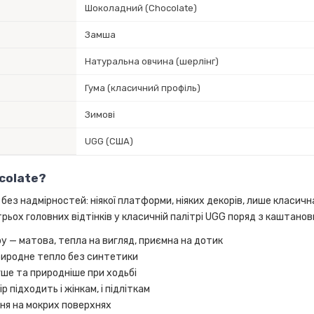
Шоколадний (Chocolate)
Замша
Натуральна овчина (шерлінг)
Гума (класичний профіль)
Зимові
UGG (США)
colate?
гг без надмірностей: ніякої платформи, ніяких декорів, лише класи
рьох головних відтінків у класичній палітрі UGG поряд з каштанови
 — матова, тепла на вигляд, приємна на дотик
природне тепло без синтетики
ше та природніше при ходьбі
р підходить і жінкам, і підліткам
ня на мокрих поверхнях