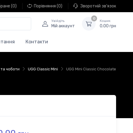
бране
(0)
Порівняння
(0)
Зворотній зв'язок
0
Увійдіть
Кошик
Мій аккаунт
0.00 грн
итання
Контакти
и та чоботи
UGG Classic Mini
UGG Mini Classic Chocolate