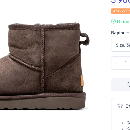
3 90
Артикул:
В ная
Варіант:
-
С
С
К