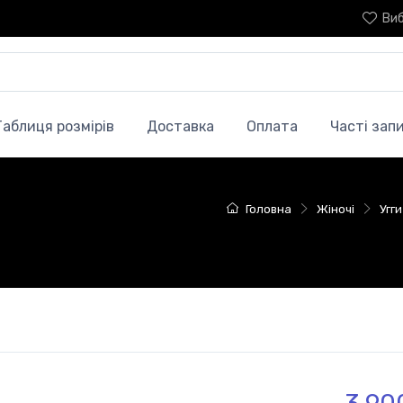
Ви
Таблиця розмірів
Доставка
Оплата
Часті зап
Головна
Жіночі
Угг