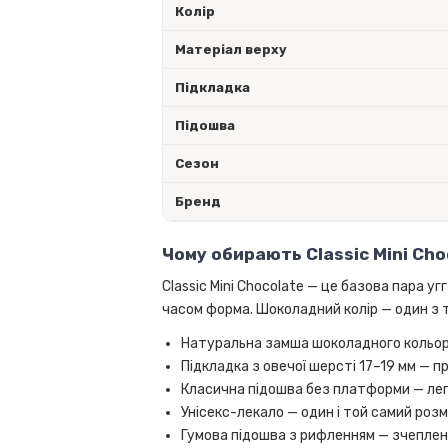
Колір
Матеріал верху
Підкладка
Підошва
Сезон
Бренд
Чому обирають Classic Mini Cho
Classic Mini Chocolate — це базова пара у
часом форма. Шоколадний колір — один з т
Натуральна замша шоколадного кольору
Підкладка з овечої шерсті 17–19 мм — 
Класична підошва без платформи — лег
Унісекс-лекало — один і той самий розмі
Гумова підошва з рифленням — зчеплен