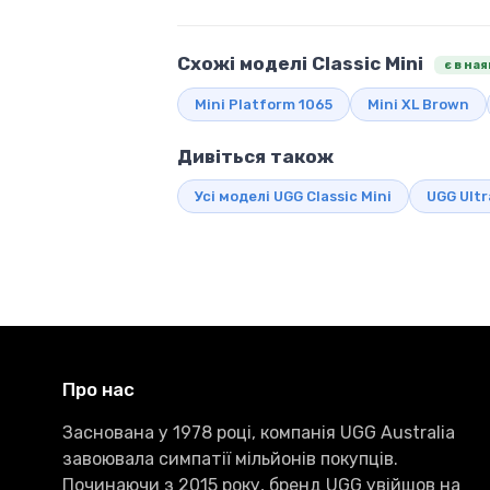
Схожі моделі Classic Mini
є в на
Mini Platform 1065
Mini XL Brown
Дивіться також
Усі моделі UGG Classic Mini
UGG Ultr
Про нас
Заснована у 1978 році, компанія UGG Australia
завоювала симпатії мільйонів покупців.
Починаючи з 2015 року, бренд UGG увійшов на