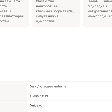
на замша та
Classic Mini —
Зимові — щільн
рсть —
найкоротший
підкладка з
на UGG-
класичний формат угги,
натуральної о
без платформи
силует нижче
найхолодніших
ностей
щиколотки
Угги / класичні чоботи
Classic Mini
Унісекс