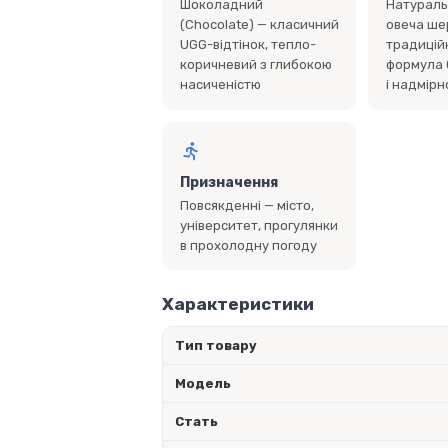
Шоколадний
Натураль
(Chocolate) — класичний
овеча ше
UGG-відтінок, тепло-
традицій
коричневий з глибокою
формула 
насиченістю
і надмір
Призначення
Повсякденні — місто,
університет, прогулянки
в прохолодну погоду
Характеристики
Тип товару
Модель
Стать