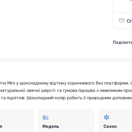
С
Поділити
угги Mini у шоколадному відтінку коричневого без платформи. Ц
натуральної овечої шерсті та гумова підошва з невеликим про
 та підлітків. Шоколадний колір робить її природним доповне
л
Модель
Сезон