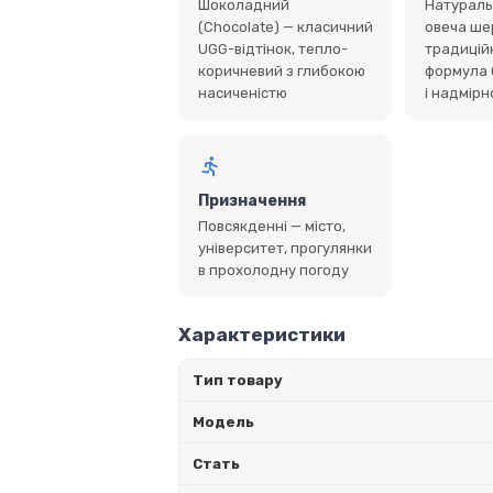
Шоколадний
Натураль
(Chocolate) — класичний
овеча ше
UGG-відтінок, тепло-
традицій
коричневий з глибокою
формула 
насиченістю
і надмір
Призначення
Повсякденні — місто,
університет, прогулянки
в прохолодну погоду
Характеристики
Тип товару
Модель
Стать