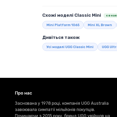
Схожі моделі Classic Mini
є в на
Mini Platform 1065
Mini XL Brown
Дивіться також
Усі моделі UGG Classic Mini
UGG Ultr
Про нас
Заснована у 1978 році, компанія UGG Australia
завоювала симпатії мільйонів покупців.
Починаючи з 2015 року, бренд UGG увійшов на