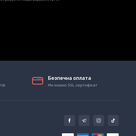
Безпечна оплата
тів
Ми маємо SSL сертифікат