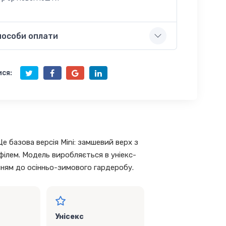
пособи оплати
ся:
е базова версія Mini: замшевий верх з
філем. Модель виробляється в уніекс-
нням до осінньо-зимового гардеробу.
Унісекс