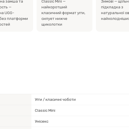
на замша та
Classic Mini —
Зимові — щільн
рсть —
найкоротший
підкладка з
на UGG-
класичний формат угги,
натуральної о
без платформи
силует нижче
найхолодніших
ностей
щиколотки
Угги / класичні чоботи
Classic Mini
Унісекс