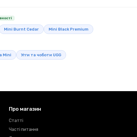
явності
Mini Burnt Cedar
Mini Black Premium
a Mini
Угги та чоботи UGG
Про магазин
Статті
Часті питання