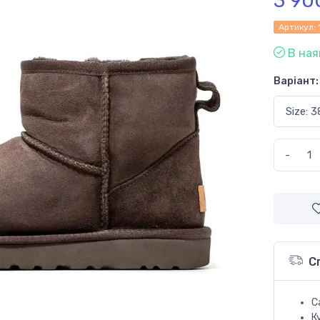
3 90
Артикул:
В ная
Варіант:
-
С
С
К