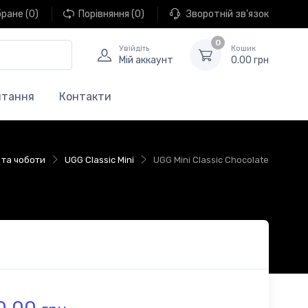
бране
(0)
Порівняння
(0)
Зворотній зв'язок
0
Увійдіть
Кошик
Мій аккаунт
0.00 грн
итання
Контакти
и та чоботи
UGG Classic Mini
UGG Mini Classic Chocolate