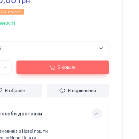
0,00
грн
1110-561896
вності
+
В кошик
В обране
В порівняння
пособи доставки
амовивіз з Нової пошти
ур'єр Нової Пошти