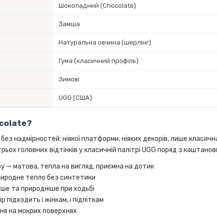
Шоколадний (Chocolate)
Замша
Натуральна овчина (шерлінг)
Гума (класичний профіль)
Зимові
UGG (США)
colate?
гг без надмірностей: ніякої платформи, ніяких декорів, лише класи
рьох головних відтінків у класичній палітрі UGG поряд з каштанови
 — матова, тепла на вигляд, приємна на дотик
природне тепло без синтетики
ше та природніше при ходьбі
р підходить і жінкам, і підліткам
ня на мокрих поверхнях