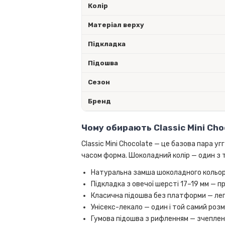
Колір
Матеріал верху
Підкладка
Підошва
Сезон
Бренд
Чому обирають Classic Mini Cho
Classic Mini Chocolate — це базова пара у
часом форма. Шоколадний колір — один з т
Натуральна замша шоколадного кольору
Підкладка з овечої шерсті 17–19 мм — 
Класична підошва без платформи — лег
Унісекс-лекало — один і той самий розмі
Гумова підошва з рифленням — зчеплен