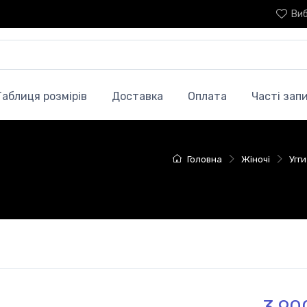
Ви
Таблиця розмірів
Доставка
Оплата
Часті зап
Головна
Жіночі
Угг