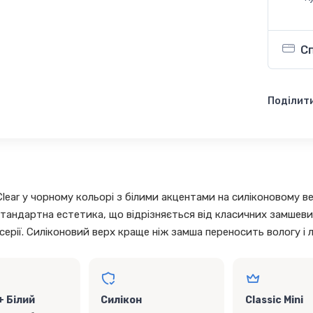
С
Поділити
ії Clear у чорному кольорі з білими акцентами на силіконовому 
тандартна естетика, що відрізняється від класичних замшевих 
 серії. Силіконовий верх краще ніж замша переносить вологу і 
+ Білий
Силікон
Classic Mini