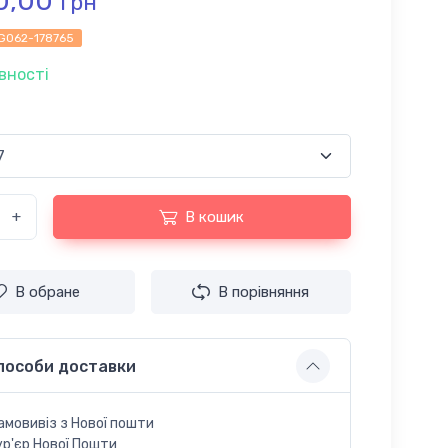
0,00
грн
G062-178765
вності
+
В кошик
В обране
В порівняння
пособи доставки
амовивіз з Нової пошти
ур'єр Нової Пошти