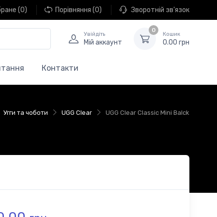
бране
(0)
Порівняння
(0)
Зворотній зв'язок
0
Увійдіть
Кошик
Мій аккаунт
0.00 грн
итання
Контакти
Угги та чоботи
UGG Clear
UGG Clear Classic Mini Balck