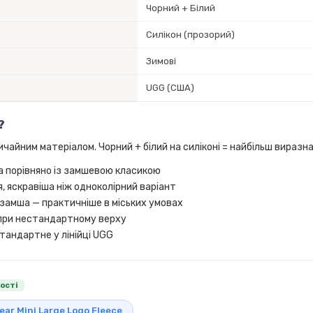
Чорний + Білий
Силікон (прозорий)
Зимові
UGG (США)
?
вичайним матеріалом. Чорний + білий на силіконі = найбільш виразна 
а порівняно із замшевою класикою
, яскравіша ніж одноколірний варіант
ж замша — практичніше в міських умовах
 при нестандартному верху
тандартне у лінійці UGG
ності
ear Mini Large Logo Fleece