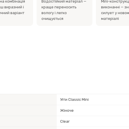
на комбінація
Водостійкий матеріал —
Mini-конструкці
ьш виразний і
краще переносить
виконанні — з
ичний варіант
вологу і легко
силует у ново
очищується
матеріалі
Угги Classic Mini
Жіноче
Clear