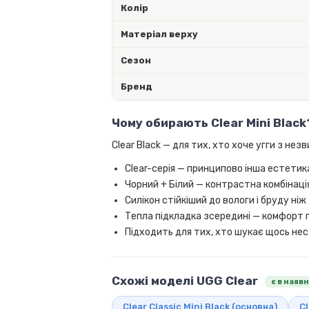
Колір
Матеріал верху
Сезон
Бренд
Чому обирають Clear Mini Black
Clear Black — для тих, хто хоче угги з нез
Clear-серія — принципово інша естетик
Чорний + Білий — контрастна комбінація
Силікон стійкіший до вологи і бруду ні
Тепла підкладка зсередині — комфорт
Підходить для тих, хто шукає щось нес
Схожі моделі UGG Clear
є в наяв
Clear Classic Mini Black (основна)
Cl