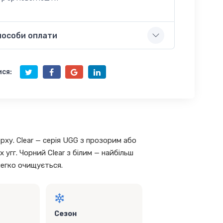
пособи оплати
ся:
верху. Clear — серія UGG з прозорим або
угг. Чорний Clear з білим — найбільш
легко очищується.
Сезон