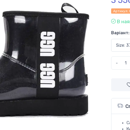
3 55
Артикул:
В ная
Варіант:
-
С
С
К