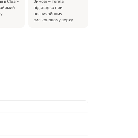
я в Clear-
Зимові — тепла
найомий
підкладка при
му
незвичайному
силіконовому верху