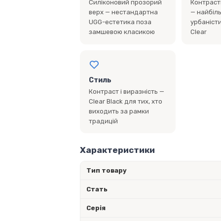
Силіконовий прозорий
Контраст
верх — нестандартна
— найбіл
UGG-естетика поза
урбаніст
замшевою класикою
Clear
Стиль
Контраст і виразність —
Clear Black для тих, хто
виходить за рамки
традицій
Характеристики
Тип товару
Стать
Серія