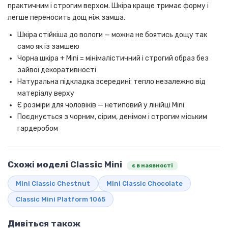
практичним і строгим верхом. Шкіра краще тримає форму і
легше переносить дощ ніж замша.
Шкіра стійкіша до вологи — можна не боятись дощу так
само як із замшею
Чорна шкіра + Mini = мінімалістичний і строгий образ без
зайвої декоративності
Натуральна підкладка зсередині: тепло незалежно від
матеріалу верху
Є розміри для чоловіків — нетиповий у лінійці Mini
Поєднується з чорним, сірим, денімом і строгим міським
гардеробом
Схожі моделі Classic Mini
є в наявності
Mini Classic Chestnut
Mini Classic Chocolate
Classic Mini Platform 1065
Дивіться також