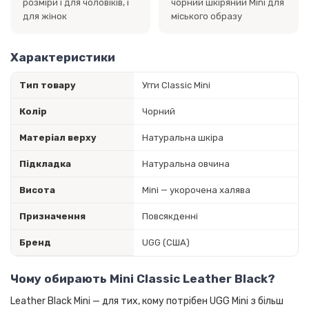
розміри і для чоловіків, і
чорний шкіряний Mini для
для жінок
міського образу
Характеристики
Тип товару
Угги Classic Mini
Колір
Чорний
Матеріал верху
Натуральна шкіра
Підкладка
Натуральна овчина
Висота
Mini — укорочена халява
Призначення
Повсякденні
Бренд
UGG (США)
Чому обирають Mini Classic Leather Black?
Leather Black Mini — для тих, кому потрібен UGG Mini з більш