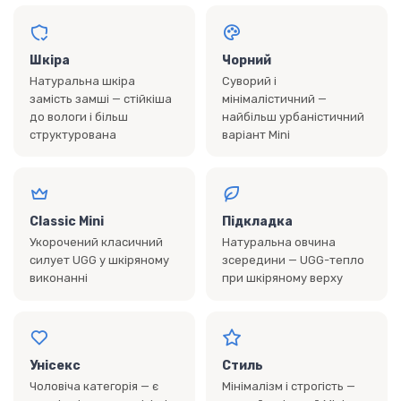
Шкіра
Чорний
Натуральна шкіра
Суворий і
замість замші — стійкіша
мінімалістичний —
до вологи і більш
найбільш урбаністичний
структурована
варіант Mini
Classic Mini
Підкладка
Укорочений класичний
Натуральна овчина
силует UGG у шкіряному
зсередини — UGG-тепло
виконанні
при шкіряному верху
Унісекс
Стиль
Чоловіча категорія — є
Мінімалізм і строгість —