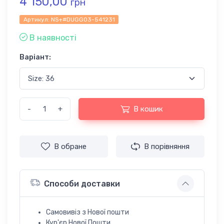
4 150,00
грн
Артикул:
NS+#DUGG03-541231
В наявності
Варіант:
-
+
В кошик
В обране
В порівняння
Способи доставки
Самовивіз з Нової пошти
Кур'єр Нової Пошти