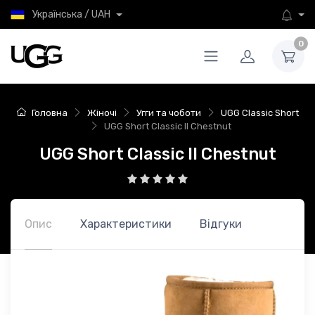
Українська / UAH
0
Головна
Жіночі
Угги та чоботи
UGG Classic Short
UGG Short Classic II Chestnut
UGG Short Classic II Chestnut
Опис
Характеристики
Відгуки