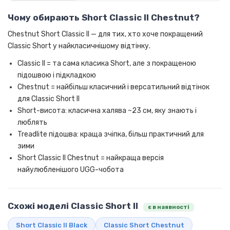
Чому обирають Short Classic II Chestnut?
Chestnut Short Classic II — для тих, хто хоче покращений
Classic Short у найкласичнішому відтінку.
Classic II = та сама класика Short, але з покращеною
підошвою і підкладкою
Chestnut = найбільш класичний і версатильний відтінок
для Classic Short II
Short-висота: класична халява ~23 см, яку знають і
люблять
Treadlite підошва: краща зчіпка, більш практичний для
зими
Short Classic II Chestnut = найкраща версія
найулюбленішого UGG-чобота
Схожі моделі Classic Short II
є в наявності
Short Classic II Black
Classic Short Chestnut