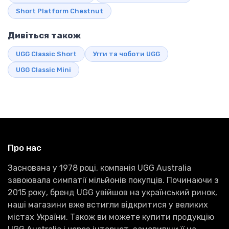
Short Platform Chestnut
Дивіться також
UGG Classic Short
Угги та чоботи UGG
UGG Classic Mini
Про нас
Заснована у 1978 році, компанія UGG Australia
завоювала симпатії мільйонів покупців. Починаючи з
2015 року, бренд UGG увійшов на український ринок,
наші магазини вже встигли відкритися у великих
містах України. Також ви можете купити продукцію