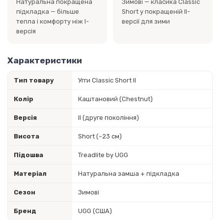
Натуральна покращена
Зимові — класика Classic
підкладка — більше
Short у покращеній II-
тепла і комфорту ніж I-
версії для зими
версія
Характеристики
Тип товару
Угги Classic Short II
Колір
Каштановий (Chestnut)
Версія
II (друге покоління)
Висота
Short (~23 см)
Підошва
Treadlite by UGG
Матеріал
Натуральна замша + підкладка
Сезон
Зимові
Бренд
UGG (США)