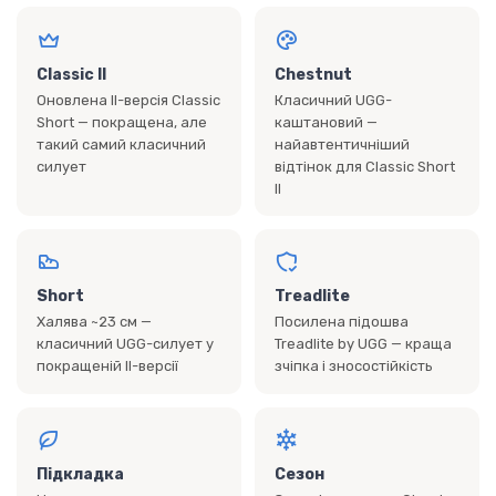
Classic II
Chestnut
Оновлена II-версія Classic
Класичний UGG-
Short — покращена, але
каштановий —
такий самий класичний
найавтентичніший
силует
відтінок для Classic Short
II
Short
Treadlite
Халява ~23 см —
Посилена підошва
класичний UGG-силует у
Treadlite by UGG — краща
покращеній II-версії
зчіпка і зносостійкість
Підкладка
Сезон