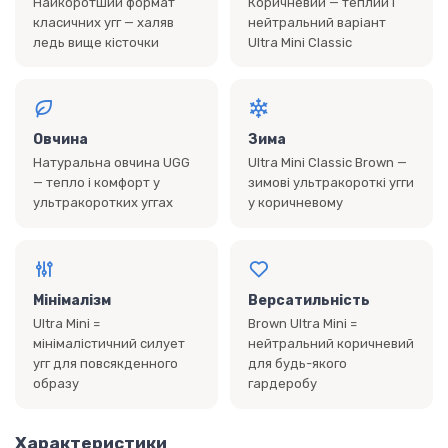
Найкоротший формат
Коричневий — теплий і
класичних угг — халяв
нейтральний варіант
ледь вище кісточки
Ultra Mini Classic
Овчина
Зима
Натуральна овчина UGG
Ultra Mini Classic Brown —
— тепло і комфорт у
зимові ультракороткі угги
ультракоротких уггах
у коричневому
Мінімалізм
Версатильність
Ultra Mini =
Brown Ultra Mini =
мінімалістичний силует
нейтральний коричневий
угг для повсякденного
для будь-якого
образу
гардеробу
Характеристики