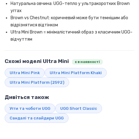
Натуральна овчина: UGG-тепло у ультракоротких Brown
уггах
Brown vs Chestnut: коричневий може бути темнішим або
відрізнятися відтінком
Ultra Mini Brown = мінімалістичний образ з класичним UGG-
відчуттям
Схожі моделі Ultra Mini
є в наявності
Ultra Mini Pink
Ultra Mini Platform Khaki
Ultra Mini Platform (2592)
Дивіться також
Угги та чоботи UGG
UGG Short Classic
Сандалі та слайдери UGG