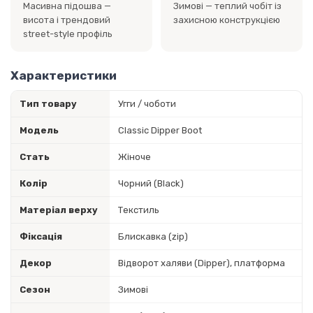
Масивна підошва —
Зимові — теплий чобіт із
висота і трендовий
захисною конструкцією
street-style профіль
Характеристики
Тип товару
Угги / чоботи
Модель
Classic Dipper Boot
Стать
Жіноче
Колір
Чорний (Black)
Матеріал верху
Текстиль
Фіксація
Блискавка (zip)
Декор
Відворот халяви (Dipper), платформа
Сезон
Зимові