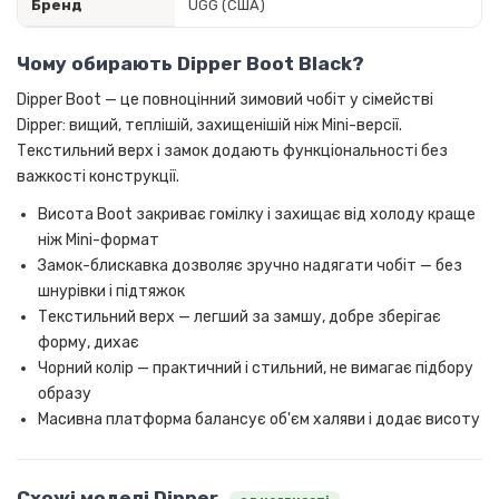
Бренд
UGG (США)
Чому обирають Dipper Boot Black?
Dipper Boot — це повноцінний зимовий чобіт у сімействі
Dipper: вищий, теплішій, захищенішій ніж Mini-версії.
Текстильний верх і замок додають функціональності без
важкості конструкції.
Висота Boot закриває гомілку і захищає від холоду краще
ніж Mini-формат
Замок-блискавка дозволяє зручно надягати чобіт — без
шнурівки і підтяжок
Текстильний верх — легший за замшу, добре зберігає
форму, дихає
Чорний колір — практичний і стильний, не вимагає підбору
образу
Масивна платформа балансує об'єм халяви і додає висоту
Схожі моделі Dipper