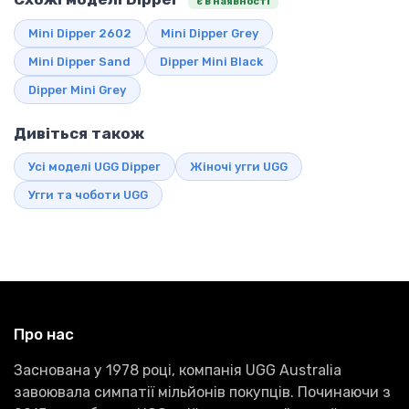
є в наявності
Mini Dipper 2602
Mini Dipper Grey
Mini Dipper Sand
Dipper Mini Black
Dipper Mini Grey
Дивіться також
Усі моделі UGG Dipper
Жіночі угги UGG
Угги та чоботи UGG
Про нас
Заснована у 1978 році, компанія UGG Australia
завоювала симпатії мільйонів покупців. Починаючи з