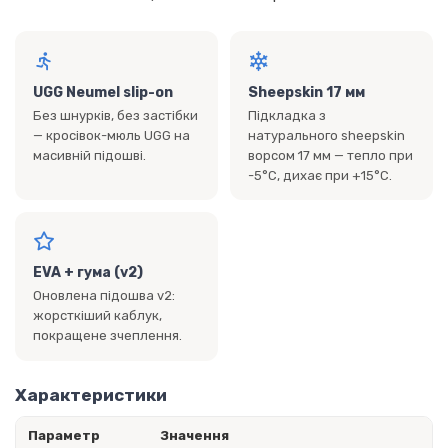
UGG Neumel slip-on
Sheepskin 17 мм
Без шнурків, без застібки
Підкладка з
— кросівок-мюль UGG на
натурального sheepskin
масивній підошві.
ворсом 17 мм — тепло при
-5°C, дихає при +15°C.
EVA + гума (v2)
Оновлена підошва v2:
жорсткіший каблук,
покращене зчеплення.
Характеристики
Параметр
Значення