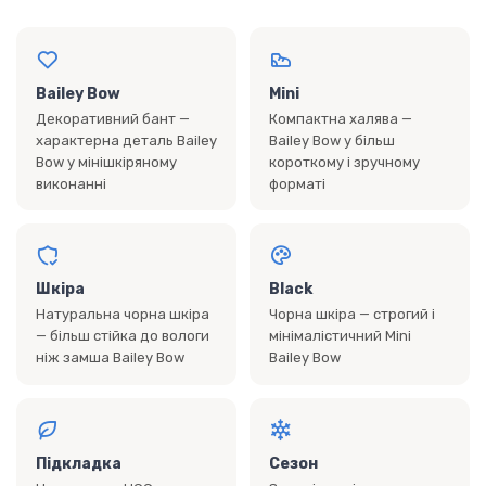
Bailey Bow
Mini
Декоративний бант —
Компактна халява —
характерна деталь Bailey
Bailey Bow у більш
Bow у мінішкіряному
короткому і зручному
виконанні
форматі
Шкіра
Black
Натуральна чорна шкіра
Чорна шкіра — строгий і
— більш стійка до вологи
мінімалістичний Mini
ніж замша Bailey Bow
Bailey Bow
Підкладка
Сезон