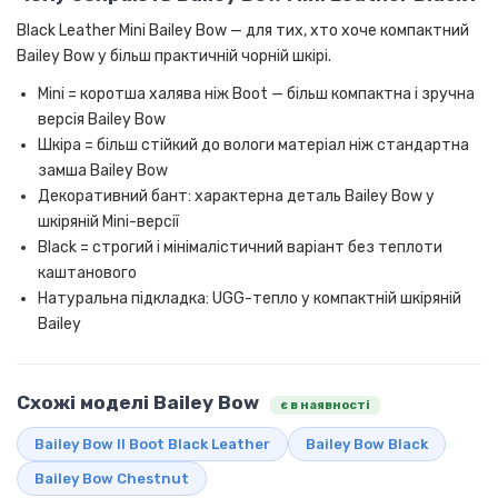
Black Leather Mini Bailey Bow — для тих, хто хоче компактний
Bailey Bow у більш практичній чорній шкірі.
Mini = коротша халява ніж Boot — більш компактна і зручна
версія Bailey Bow
Шкіра = більш стійкий до вологи матеріал ніж стандартна
замша Bailey Bow
Декоративний бант: характерна деталь Bailey Bow у
шкіряній Mini-версії
Black = строгий і мінімалістичний варіант без теплоти
каштанового
Натуральна підкладка: UGG-тепло у компактній шкіряній
Bailey
Схожі моделі Bailey Bow
є в наявності
Bailey Bow II Boot Black Leather
Bailey Bow Black
Bailey Bow Chestnut