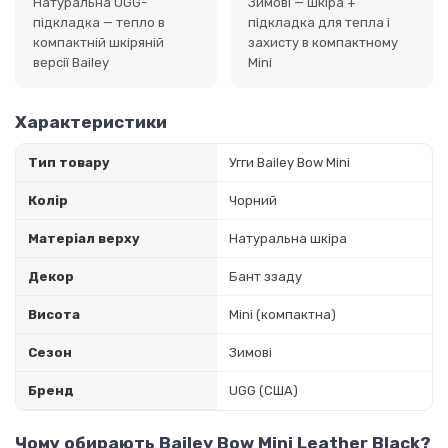
Натуральна UGG-
Зимові — шкіра +
підкладка — тепло в
підкладка для тепла і
компактній шкіряній
захисту в компактному
версії Bailey
Mini
Характеристики
Тип товару
Угги Bailey Bow Mini
Колір
Чорний
Матеріал верху
Натуральна шкіра
Декор
Бант ззаду
Висота
Mini (компактна)
Сезон
Зимові
Бренд
UGG (США)
Чому обирають Bailey Bow Mini Leather Black?