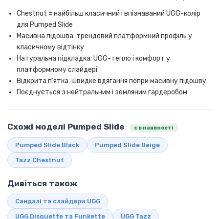
Chestnut = найбільш класичний і впізнаваний UGG-колір
для Pumped Slide
Масивна підошва: трендовий платформний профіль у
класичному відтінку
Натуральна підкладка: UGG-тепло і комфорт у
платформному слайдері
Відкрита п'ятка: швидке вдягання попри масивну підошву
Поєднується з нейтральним і земляним гардеробом
Схожі моделі Pumped Slide
є в наявності
Pumped Slide Black
Pumped Slide Beige
Tazz Chestnut
Дивіться також
Сандалі та слайдери UGG
UGG Disquette та Funkette
UGG Tazz