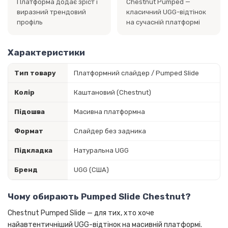
Платформа додає зріст і
Chestnut Pumped —
виразний трендовий
класичний UGG-відтінок
профіль
на сучасній платформі
Характеристики
Тип товару
Платформний слайдер / Pumped Slide
Колір
Каштановий (Chestnut)
Підошва
Масивна платформна
Формат
Слайдер без задника
Підкладка
Натуральна UGG
Бренд
UGG (США)
Чому обирають Pumped Slide Chestnut?
Chestnut Pumped Slide — для тих, хто хоче
найавтентичніший UGG-відтінок на масивній платформі.