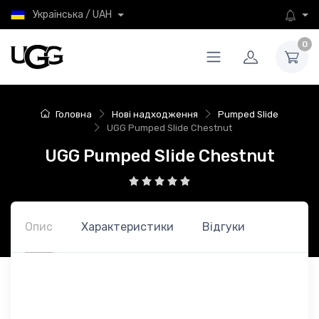
Українська / UAH
0
Головна
Нові надходження
Pumped Slide
UGG Pumped Slide Chestnut
UGG Pumped Slide Chestnut
Опис
Характеристики
Відгуки