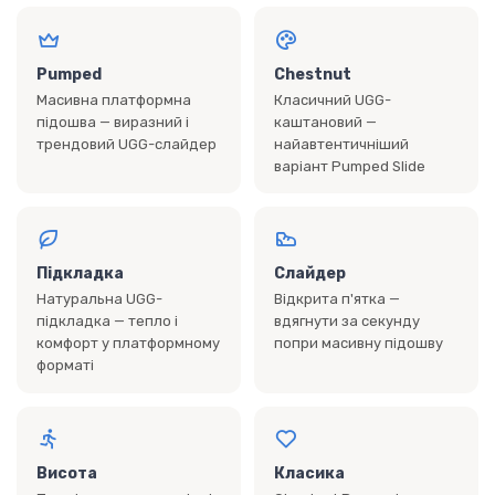
Pumped
Chestnut
Масивна платформна
Класичний UGG-
підошва — виразний і
каштановий —
трендовий UGG-слайдер
найавтентичніший
варіант Pumped Slide
Підкладка
Слайдер
Натуральна UGG-
Відкрита п'ятка —
підкладка — тепло і
вдягнути за секунду
комфорт у платформному
попри масивну підошву
форматі
Висота
Класика