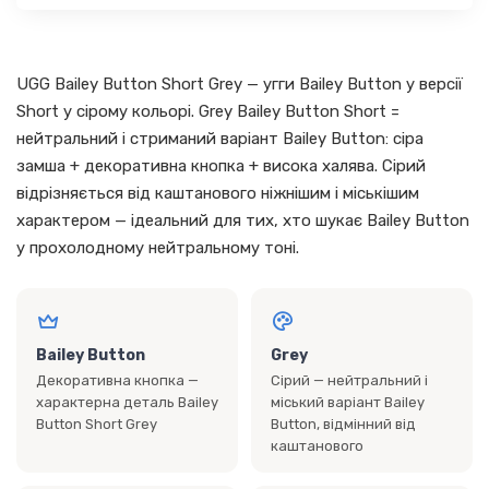
UGG Bailey Button Short Grey — угги Bailey Button у версії
Short у сірому кольорі. Grey Bailey Button Short =
нейтральний і стриманий варіант Bailey Button: сіра
замша + декоративна кнопка + висока халява. Сірий
відрізняється від каштанового ніжнішим і міськішим
характером — ідеальний для тих, хто шукає Bailey Button
у прохолодному нейтральному тоні.
Bailey Button
Grey
Декоративна кнопка —
Сірий — нейтральний і
характерна деталь Bailey
міський варіант Bailey
Button Short Grey
Button, відмінний від
каштанового