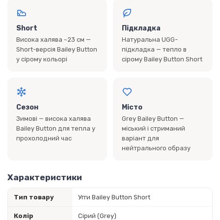
Short
Підкладка
Висока халява ~23 см —
Натуральна UGG-
Short-версія Bailey Button
підкладка — тепло в
у сірому кольорі
сірому Bailey Button Short
Сезон
Місто
Зимові — висока халява
Grey Bailey Button —
Bailey Button для тепла у
міський і стриманий
прохолодний час
варіант для
нейтрального образу
Характеристики
Тип товару
Угги Bailey Button Short
Колір
Сірий (Grey)