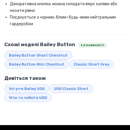
Декоративна кнопка: можна складати верх халяви або
носити рівно
Поєднується з чорним, білим і будь-яким нейтральним
гардеробом
Схожі моделі Bailey Button
є в наявності
Bailey Button Short Chestnut
Bailey Button Mini Chestnut
Classic Short Grey
Дивіться також
Усі угги Bailey UGG
UGG Classic Short
Угги та чоботи UGG