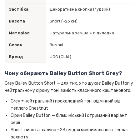
Застібка
Декоративна кнопка (ґудзик)
Висота
Short (~23 см)
Матеріал
Натуральна замша + підкладка
Сезон
Зимові
Бренд
UGG (США)
Чому обирають Bailey Button Short Grey?
Grey Bailey Button Short — для тих, хто шукає Bailey Button у
нейтральному сірому тоні замість класичного каштанового.
Grey = нейтральний і прохолодний тон, відмінний від
теплого Chestnut
Сірий Bailey Button — більш міський і стриманий варіант
серії
Short-висота: халява ~23 см для максимального тепла і
захисту