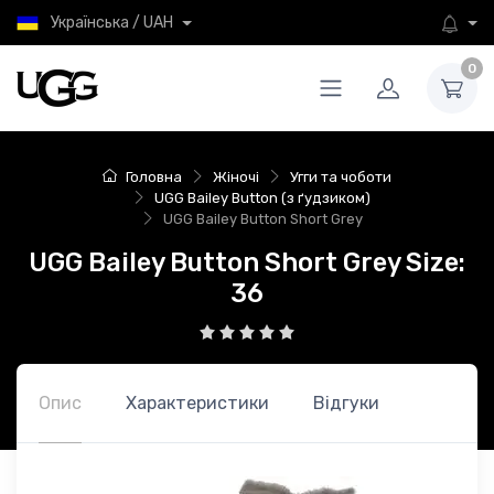
Українська / UAH
0
Головна
Жіночі
Угги та чоботи
UGG Bailey Button (з ґудзиком)
UGG Bailey Button Short Grey
UGG Bailey Button Short Grey Size:
36
Опис
Характеристики
Відгуки