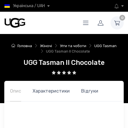
Українська / UAH
0
Головна
Жіночі
Угги та чоботи
UGG Tasman
UGG Tasman II Chocolate
UGG Tasman II Chocolate
Опис
Характеристики
Відгуки