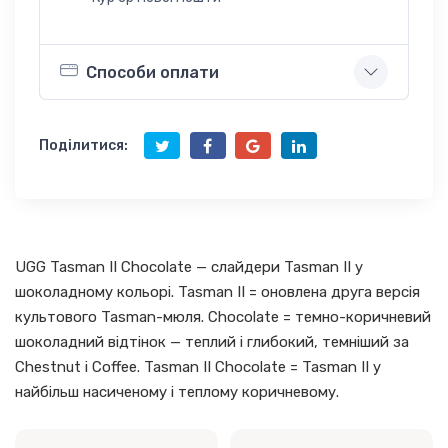
Способи оплати
Поділитися:
UGG Tasman II Chocolate — слайдери Tasman II у
шоколадному кольорі. Tasman II = оновлена друга версія
культового Tasman-мюля. Chocolate = темно-коричневий
шоколадний відтінок — теплий і глибокий, темніший за
Chestnut і Coffee. Tasman II Chocolate = Tasman II у
найбільш насиченому і теплому коричневому.