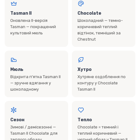
Tasman II
Chocolate
Оновлена II-версія
Шоколадний — темно-
Tasman — покращений
коричневий теплий
культовий мюль
відтінок, темніший за
Chestnut
Мюль
Хутро
Відкрита п'ятка Tasman II
Хутряне оздоблення по
— зручне вдягання у
контуру у Chocolate
шоколадному
Tasman II
Сезон
Тепло
Зимові / демісезонні —
Chocolate = темний і
Tasman II Chocolate для
теплий коричневий —
теплого образу
уютний образ у Tasman II