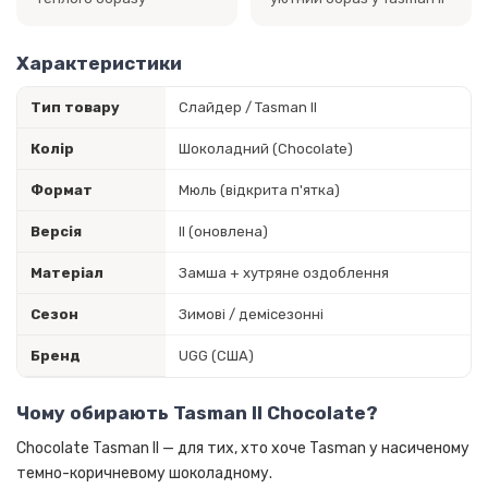
Характеристики
Тип товару
Слайдер / Tasman II
Колір
Шоколадний (Chocolate)
Формат
Мюль (відкрита п'ятка)
Версія
II (оновлена)
Матеріал
Замша + хутряне оздоблення
Сезон
Зимові / демісезонні
Бренд
UGG (США)
Чому обирають Tasman II Chocolate?
Chocolate Tasman II — для тих, хто хоче Tasman у насиченому
темно-коричневому шоколадному.