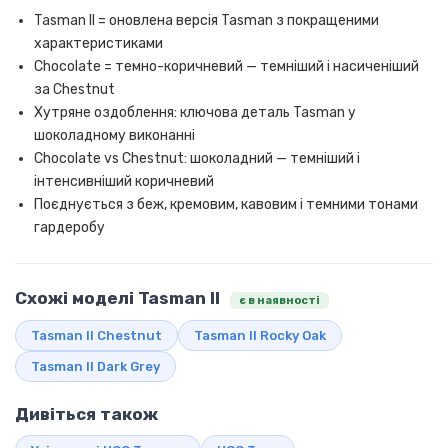
Tasman II = оновлена версія Tasman з покращеними
характеристиками
Chocolate = темно-коричневий — темніший і насиченіший
за Chestnut
Хутряне оздоблення: ключова деталь Tasman у
шоколадному виконанні
Chocolate vs Chestnut: шоколадний — темніший і
інтенсивніший коричневий
Поєднується з беж, кремовим, кавовим і темними тонами
гардеробу
Схожі моделі Tasman II
є в наявності
Tasman II Chestnut
Tasman II Rocky Oak
Tasman II Dark Grey
Дивіться також