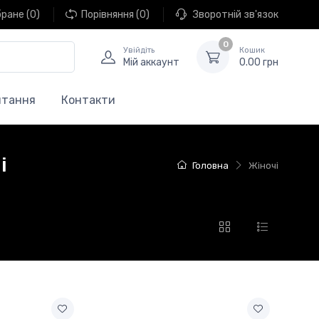
бране
(0)
Порівняння
(0)
Зворотній зв'язок
0
Увійдіть
Кошик
Мій аккаунт
0.00 грн
итання
Контакти
і
Головна
Жіночі