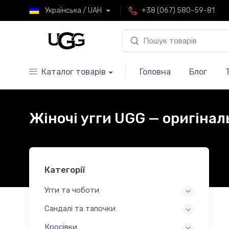
Українська / UAH
+38 (067) 580-59-81
Каталог товарів
Головна
Блог
Жіночі угги UGG — оригіналь
Категорії
Угги та чоботи
Сандалі та тапочки
Кросівки