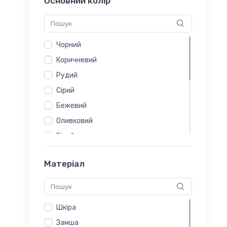
Основний колір
Чорний
Коричневий
Рудий
Сірий
Бежевий
Оливковий
Білий
Рожевий
Матеріал
Зелений
Жовтий
Червоний
Шкіра
Хакі
Замша