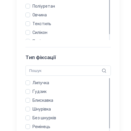
Помаранчевий
Поліуретан
Шоколад
Овчина
Текстиль
Силікон
Поліестер
Тип фіксації
Липучка
Ґудзик
Блискавка
Шнурівка
Без шнурків
Ремінець