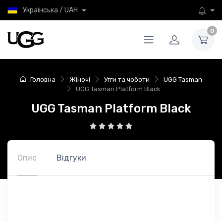
Українська / UAH
0
Головна
Жіночі
Угги та чоботи
UGG Tasman
UGG Tasman Platform Black
UGG Tasman Platform Black
Опис
Відгуки