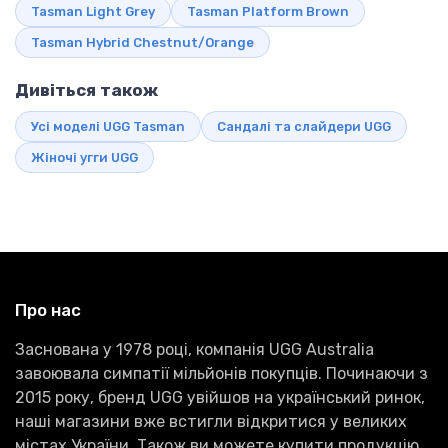
Tasman Light Grey
Tasman Platform Brown
Tasman Hybrid Chestnut/Orange
Дивіться також
Усі моделі UGG Tasman
Сандалі та слайдери UGG
Жіночі угги UGG
Про нас
Заснована у 1978 році, компанія UGG Australia
завоювала симпатії мільйонів покупців. Починаючи з
2015 року, бренд UGG увійшов на український ринок,
наші магазини вже встигли відкритися у великих
містах України. Також ви можете купити продукцію