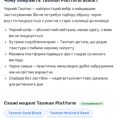
Чому обирають Tasman Platform Black?
Чорний Tasman — найпростіший вибір з найширшим
застосуванням. Він не потребує підбору образу: чорне
взуття поєднується з усім і не старіє з колекції до колекції.
Чорний колір — абсолютний нейтраль, немає одягу, з яким
він не поєднується
Хутряне оздоблення краю — Tasman-деталь, що додає
текстури і глибини чорному силуету
Масивна платформа підвищує зріст і надає сучасного
вигляду
Чорна замша — практична: менш видно дрібні забруднення
ніж на світлих варіантах
Слайдер без застібок — надягається миттєво, ідеально
для ритмічного дня
Схожі моделі Tasman Platform
є в наявності
Tasman Sock Black
Tasman Mustard Seed