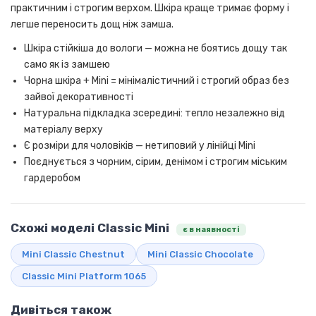
практичним і строгим верхом. Шкіра краще тримає форму і
легше переносить дощ ніж замша.
Шкіра стійкіша до вологи — можна не боятись дощу так
само як із замшею
Чорна шкіра + Mini = мінімалістичний і строгий образ без
зайвої декоративності
Натуральна підкладка зсередині: тепло незалежно від
матеріалу верху
Є розміри для чоловіків — нетиповий у лінійці Mini
Поєднується з чорним, сірим, денімом і строгим міським
гардеробом
Схожі моделі Classic Mini
є в наявності
Mini Classic Chestnut
Mini Classic Chocolate
Classic Mini Platform 1065
Дивіться також