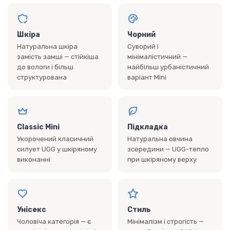
Шкіра
Чорний
Натуральна шкіра
Суворий і
замість замші — стійкіша
мінімалістичний —
до вологи і більш
найбільш урбаністичний
структурована
варіант Mini
Classic Mini
Підкладка
Укорочений класичний
Натуральна овчина
силует UGG у шкіряному
зсередини — UGG-тепло
виконанні
при шкіряному верху
Унісекс
Стиль
Чоловіча категорія — є
Мінімалізм і строгість —