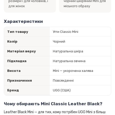
розміри і для чоловіків, і
чорний шкіряний Mini для
для жінок
міського образу
Характеристики
Тип товару
Угги Classic Mini
Колір
Чорний
Матеріал верху
Натуральна шкіра
Підкладка
Натуральна овчина
Висота
Mini — укорочена халява
Призначення
Повсякденні
Бренд
UGG (США)
Чому обирають Mini Classic Leather Black?
Leather Black Mini — для тих, кому потрібен UGG Mini з більш