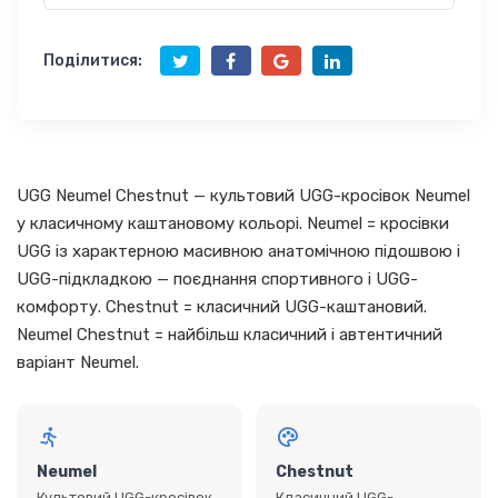
Поділитися:
UGG Neumel Chestnut — культовий UGG-кросівок Neumel
у класичному каштановому кольорі. Neumel = кросівки
UGG із характерною масивною анатомічною підошвою і
UGG-підкладкою — поєднання спортивного і UGG-
комфорту. Chestnut = класичний UGG-каштановий.
Neumel Chestnut = найбільш класичний і автентичний
варіант Neumel.
Neumel
Chestnut
Культовий UGG-кросівок
Класичний UGG-