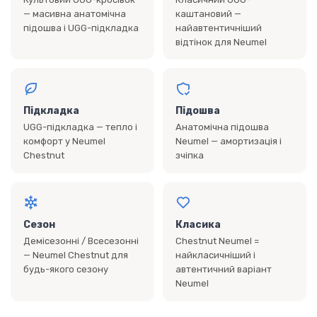
— масивна анатомічна
каштановий —
підошва і UGG-підкладка
найавтентичніший
відтінок для Neumel
Підкладка
Підошва
UGG-підкладка — тепло і
Анатомічна підошва
комфорт у Neumel
Neumel — амортизація і
Chestnut
зчіпка
Сезон
Класика
Демісезонні / Всесезонні
Chestnut Neumel =
— Neumel Chestnut для
найкласичніший і
будь-якого сезону
автентичний варіант
Neumel