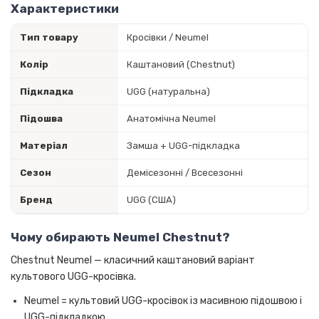
Характеристики
Тип товару
Кросівки / Neumel
Колір
Каштановий (Chestnut)
Підкладка
UGG (натуральна)
Підошва
Анатомічна Neumel
Матеріал
Замша + UGG-підкладка
Сезон
Демісезонні / Всесезонні
Бренд
UGG (США)
Чому обирають Neumel Chestnut?
Chestnut Neumel — класичний каштановий варіант
культового UGG-кросівка.
Neumel = культовий UGG-кросівок із масивною підошвою і
UGG-підкладкою