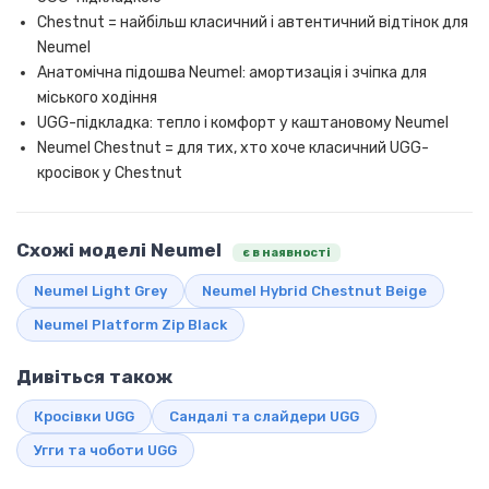
Chestnut = найбільш класичний і автентичний відтінок для
Neumel
Анатомічна підошва Neumel: амортизація і зчіпка для
міського ходіння
UGG-підкладка: тепло і комфорт у каштановому Neumel
Neumel Chestnut = для тих, хто хоче класичний UGG-
кросівок у Chestnut
Схожі моделі Neumel
є в наявності
Neumel Light Grey
Neumel Hybrid Chestnut Beige
Neumel Platform Zip Black
Дивіться також
Кросівки UGG
Сандалі та слайдери UGG
Угги та чоботи UGG