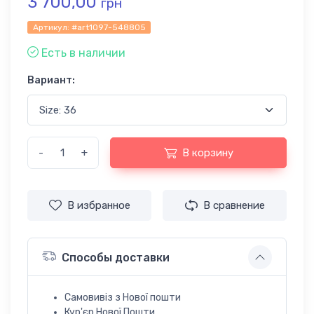
3 700,00
грн
Артикул:
#art1097-548805
Есть в наличии
Вариант:
-
+
В корзину
В избранное
В сравнение
Способы доставки
Самовивіз з Нової пошти
Кур'єр Нової Пошти