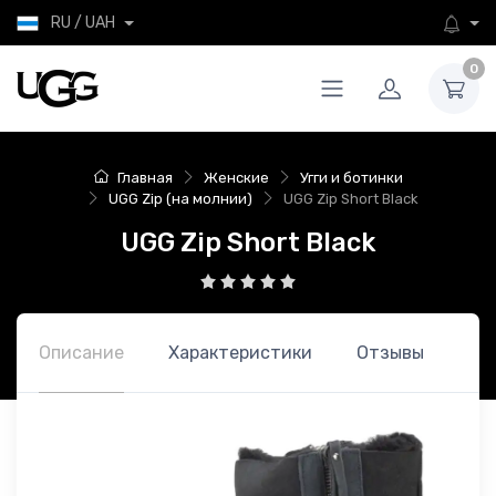
RU / UAH
0
Главная
Женские
Угги и ботинки
UGG Zip (на молнии)
UGG Zip Short Black
UGG Zip Short Black
Описание
Характеристики
Отзывы